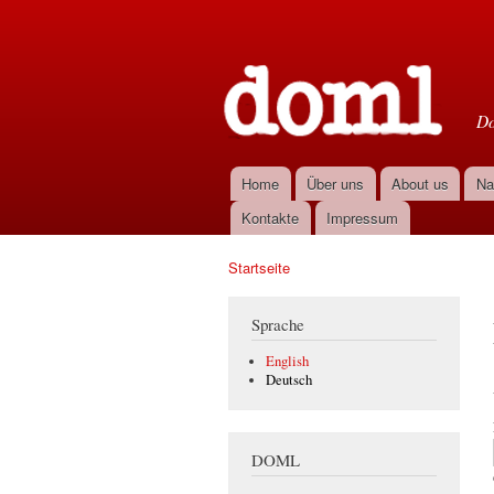
D
Do
Home
Über uns
About us
Na
Hauptmenü
Kontakte
Impressum
Startseite
Sie sind hier
Sprache
English
Deutsch
DOML