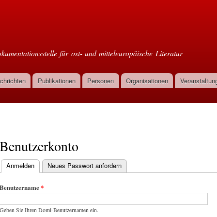
Direkt
zum
oml
Inhalt
kumentationsstelle für ost- und mitteleuropäische Literatur
chrichten
Publikationen
Personen
Organisationen
Veranstaltun
Benutzerkonto
Anmelden
(aktiver Reiter)
Neues Passwort anfordern
Haupt-Reiter
Benutzername
*
Geben Sie Ihren Doml-Benutzernamen ein.