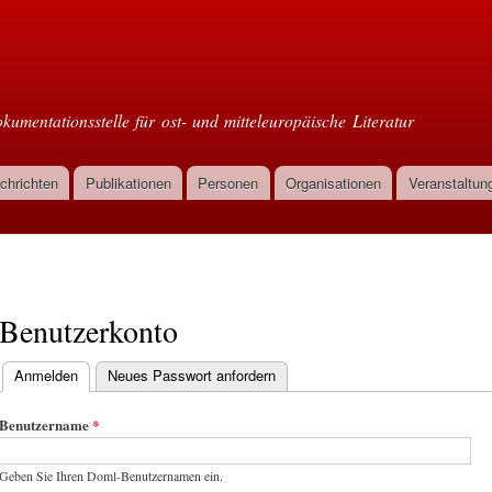
Direkt
zum
oml
Inhalt
kumentationsstelle für ost- und mitteleuropäische Literatur
chrichten
Publikationen
Personen
Organisationen
Veranstaltun
Benutzerkonto
Anmelden
(aktiver Reiter)
Neues Passwort anfordern
Haupt-Reiter
Benutzername
*
Geben Sie Ihren Doml-Benutzernamen ein.