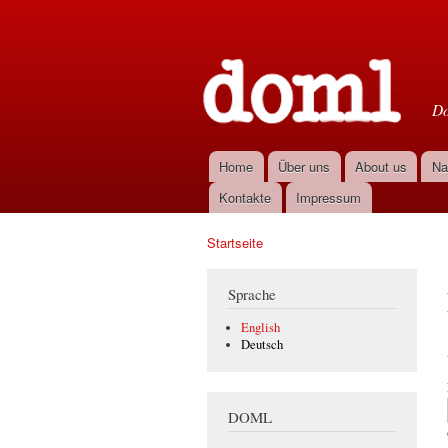
D
Do
Home
Über uns
About us
Na
Hauptmenü
Kontakte
Impressum
Startseite
Sie sind hier
Sprache
English
Deutsch
DOML