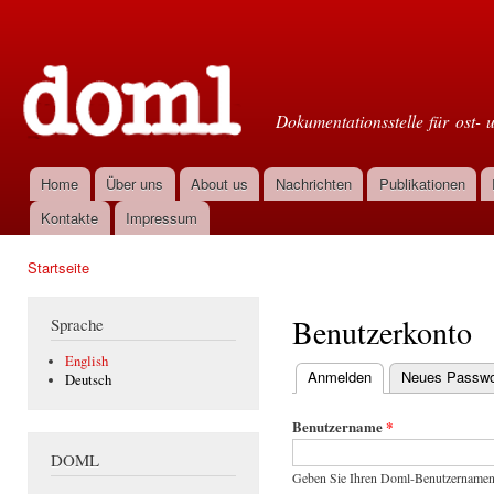
Dir
zu
Doml
Inha
Dokumentationsstelle für ost- 
Home
Über uns
About us
Nachrichten
Publikationen
Hauptmenü
Kontakte
Impressum
Startseite
Sie sind hier
Benutzerkonto
Sprache
English
Anmelden
(aktiver Reiter)
Neues Passwor
Deutsch
Haupt-Reiter
Benutzername
*
DOML
Geben Sie Ihren Doml-Benutzernamen